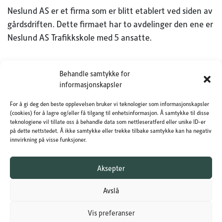
Neslund AS er et firma som er blitt etablert ved siden av
gårdsdriften. Dette firmaet har to avdelinger den ene er
Neslund AS Trafikkskole med 5 ansatte.
Den andre avdelingen er Neslund AS som nå idag driver
Behandle samtykke for
med import av Tractorbumper og salg av tilhengere av
informasjonskapsler
merkene Brenderup og Ifor Williams.
For å gi deg den beste opplevelsen bruker vi teknologier som informasjonskapsler
(cookies) for å lagre og/eller få tilgang til enhetsinformasjon. Å samtykke til disse
Neslund AS er også behjelpelig med import av traktorer
teknologiene vil tillate oss å behandle data som nettleseratferd eller unike ID-er
på dette nettstedet. Å ikke samtykke eller trekke tilbake samtykke kan ha negativ
av merket John Deere fra merke forhandler i England.
innvirkning på visse funksjoner.
Eier og daglig leder av Neslund AS og Neslund AS
Aksepter
Trafikkskole er Jon Roger Neslund.
Avslå
Vis preferanser