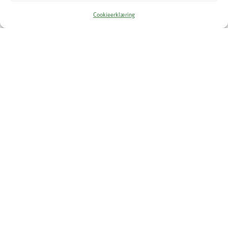
Cookieerklæring
Neslund Gård
Lian 61, 2560 Alvdal